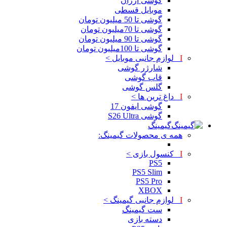
گوشی ارزان
موبایل قسطی
گوشی تا 50 میلیون تومان
گوشی تا 70میلیون تومان
گوشی تا 90 میلیون تومان
گوشی تا 100میلیون تومان
I
لوازم جانبی موبایل >
شارژر گوشی
قاب گوشی
گلس گوشی
I
داغ ترین ها >
گوشی ایفون 17
گوشی S26 Ultra
گیمینگ
همه ی محصولات گیمینگ:
I
کنسول بازی >
PS5
PS5 Slim
PS5 Pro
XBOX
I
لوازم جانبی گیمینگ >
ست گیمینگ
دسته بازی