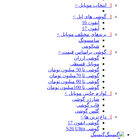
I
انتخاب موبایل >
I
گوشی های اپل >
آیفون 16
آیفون 17
I
برندهای مختلف موبایل >
سامسونگ
شیائومی
I
گوشی براساس قیمت >
گوشی ارزان
موبایل قسطی
گوشی تا 50 میلیون تومان
گوشی تا 70میلیون تومان
گوشی تا 90 میلیون تومان
گوشی تا 100میلیون تومان
I
لوازم جانبی موبایل >
شارژر گوشی
قاب گوشی
گلس گوشی
I
داغ ترین ها >
گوشی ایفون 17
گوشی S26 Ultra
گیمینگ