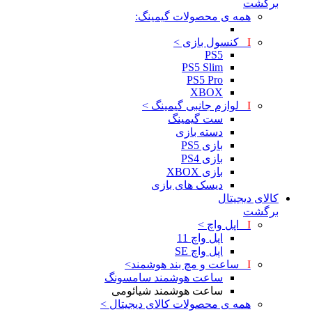
برگشت
همه ی محصولات گیمینگ:
I
کنسول بازی >
PS5
PS5 Slim
PS5 Pro
XBOX
I
لوازم جانبی گیمینگ >
ست گیمینگ
دسته بازی
بازی PS5
بازی PS4
بازی XBOX
دیسک های بازی
کالای دیجیتال
برگشت
I
اپل واچ >
اپل واچ 11
اپل واچ SE
I
ساعت و مچ بند هوشمند>
ساعت هوشمند سامسونگ
ساعت هوشمند شیائومی
همه ی محصولات کالای دیجیتال >