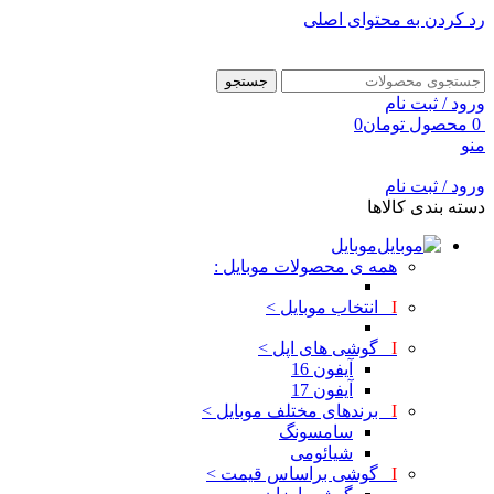
رد کردن به محتوای اصلی
جستجو
ورود / ثبت نام
0
محصول
تومان
0
منو
ورود / ثبت نام
دسته بندی کالاها
موبایل
همه ی محصولات موبایل :
I
انتخاب موبایل >
I
گوشی های اپل >
آیفون 16
آیفون 17
I
برندهای مختلف موبایل >
سامسونگ
شیائومی
I
گوشی براساس قیمت >