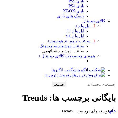
بازی PS5
بازی PS4
بازی XBOX
دیسک های بازی
کالای دیجیتال
I
اپل واچ >
اپل واچ 11
اپل واچ SE
I
ساعت و مچ بند هوشمند>
ساعت هوشمند سامسونگ
ساعت هوشمند شیائومی
همه ی محصولات کالای دیجیتال >
شگفت انگیزها
پرفروش ترین ها
جستجو
بایگانی برچسب ها: Trends
خانه
نوشته های برچسب "Trends"